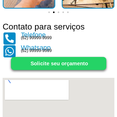
Contato para serviços
Telefone
(62) 99999-9999
Whatsapp
(62) 99999-9999
Solicite seu orçamento