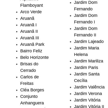
Jardim Dom
Flamboyant
Fernando
Arco Verde
Jardim Dom
Aruanã
Fernando I
Aruanã I
Jardim Dom
Aruanã II
Fernando II
Aruanã III
Jardim Lajeado
Aruanã Park
Jardim Maria
Bairro Feliz
Helena
Belo Horizonte
Jardim Mariliza
Brisas do
Jardim Paris
Cerrado
Jardim Santa
Carlos de
Cecília
Freitas
Jardim Valência
Cléa Borges
Jardim Verona
Conjunto
Jardim Vitória
Anhanguera
Jardim Vitória II