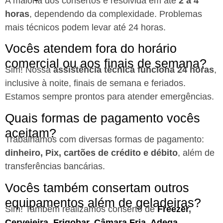
A maioria dos consertos é resolvida em até
2 a 4
horas
, dependendo da complexidade. Problemas
mais técnicos podem levar até 24 horas.
Vocês atendem fora do horário
comercial ou aos finais de semana?
Sim! Nossa
assistência técnica funciona 24 horas
,
inclusive à noite, finais de semana e feriados.
Estamos sempre prontos para atender emergências.
Quais formas de pagamento vocês
aceitam?
Trabalhamos com diversas formas de pagamento:
dinheiro, Pix, cartões de crédito e débito
, além de
transferências bancárias.
Vocês também consertam outros
equipamentos além de geladeiras?
Sim! Também realizamos conserto de
Freezer
,
Cervejeira
,
Frigobar
,
Câmara Fria
,
Adega