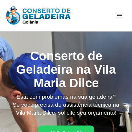
Ir
Mai
para
Men
o
conteúdo
Conserto de
Geladeira na Vila
Maria Dilce
Está com problemas na sua geladeira?
Se você precisa de assistência técnica na
Vila Maria Dilce, solicite seu orçamento!