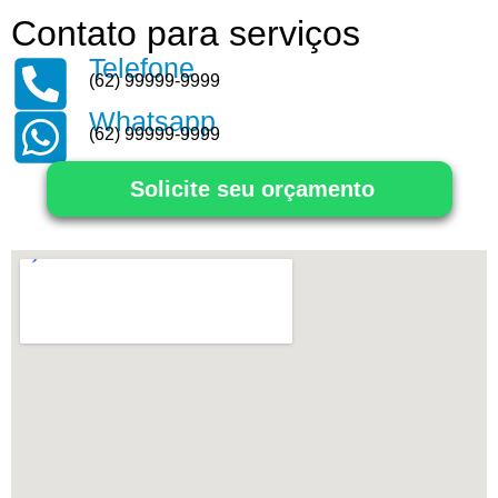
Contato para serviços
Telefone
(62) 99999-9999
Whatsapp
(62) 99999-9999
Solicite seu orçamento