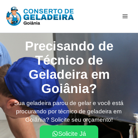
Ir
Mai
para
Men
o
conteúdo
Precisando de
Técnico de
Geladeira em
Goiânia?​
Sua geladeira parou de gelar e você está
procurando por técnico de geladeira em
Goiânia? Solicite seu orçamento!
Solicite Já