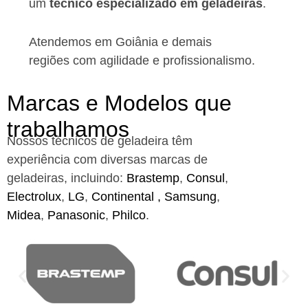
um
técnico especializado em geladeiras
.
Atendemos em Goiânia e demais
regiões
com agilidade e profissionalismo.
Marcas e Modelos que
trabalhamos
Nossos técnicos de geladeira têm
experiência com diversas marcas de
geladeiras, incluindo:
Brastemp
,
Consul
,
Electrolux
,
LG
,
Continental ,
Samsung
,
Midea
,
Panasonic
,
Philco
.