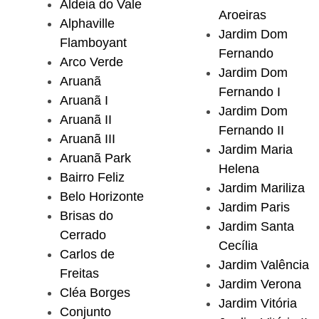
Aldeia do Vale
Aroeiras
Alphaville
Jardim Dom
Flamboyant
Fernando
Arco Verde
Jardim Dom
Aruanã
Fernando I
Aruanã I
Jardim Dom
Aruanã II
Fernando II
Aruanã III
Jardim Maria
Aruanã Park
Helena
Bairro Feliz
Jardim Mariliza
Belo Horizonte
Jardim Paris
Brisas do
Jardim Santa
Cerrado
Cecília
Carlos de
Jardim Valência
Freitas
Jardim Verona
Cléa Borges
Jardim Vitória
Conjunto