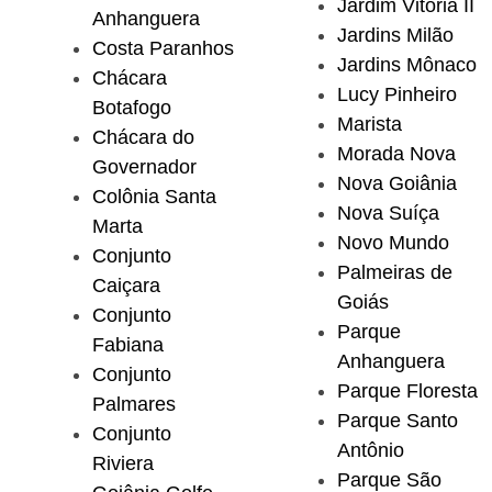
Jardim Vitória II
Anhanguera
Jardins Milão
Costa Paranhos
Jardins Mônaco
Chácara
Lucy Pinheiro
Botafogo
Marista
Chácara do
Morada Nova
Governador
Nova Goiânia
Colônia Santa
Nova Suíça
Marta
Novo Mundo
Conjunto
Palmeiras de
Caiçara
Goiás
Conjunto
Parque
Fabiana
Anhanguera
Conjunto
Parque Floresta
Palmares
Parque Santo
Conjunto
Antônio
Riviera
Parque São