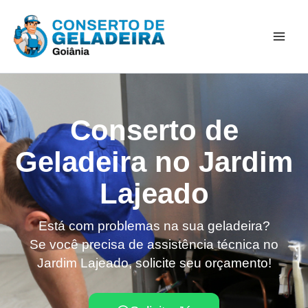
Ir
Mai
para
Men
o
conteúdo
Conserto de
Geladeira no Jardim
Lajeado
Está com problemas na sua geladeira?
Se você precisa de assistência técnica no
Jardim Lajeado, solicite seu orçamento!