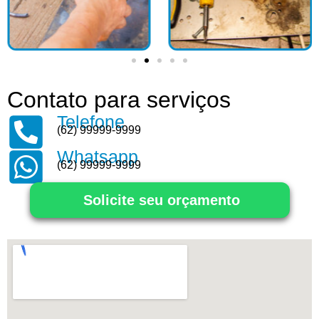
Contato para serviços
Telefone
(62) 99999-9999
Whatsapp
(62) 99999-9999
Solicite seu orçamento