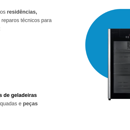
mos
residências,
reparos técnicos para
:
s de geladeiras
equadas e
peças