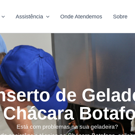
Assistência
Onde Atendemos
Sobre
serto de Gelad
 Chácara Botaf
Está com problemas na sua geladeira?