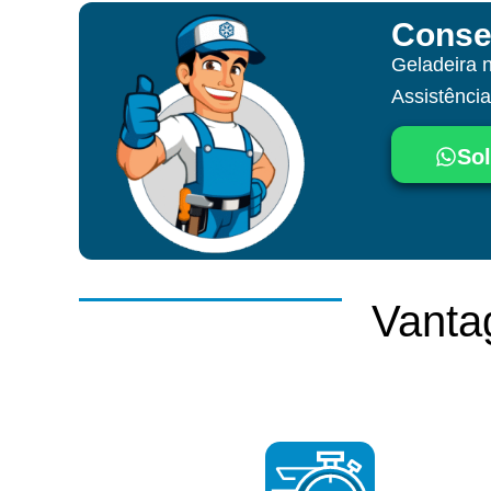
Conse
Geladeira 
Assistênci
Sol
Vanta