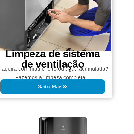
Limpeza de sistema
de ventilação
ladeira com mau cheiro ou água acumulada?
Fazemos a limpeza completa.
Saiba Mais