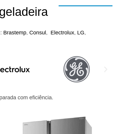
geladeira
o:
Brastemp
,
Consul
,
Electrolux
,
LG
,
arada com eficiência.