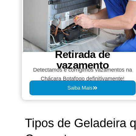
Retirada de
vazamento​​
Detectamos e corrigimos vazamentos na
Chácara Botafogo definitivamente!
Saiba Mais
Tipos de Geladeira 