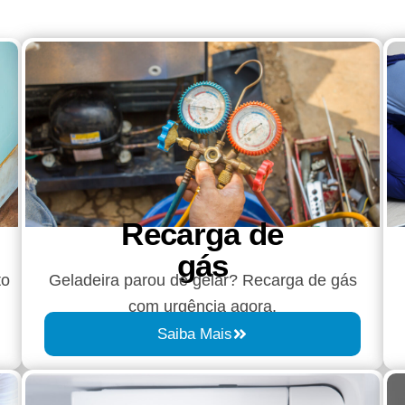
Recarga de
gás
to
Geladeira parou de gelar? Recarga de gás
com urgência agora.
Saiba Mais