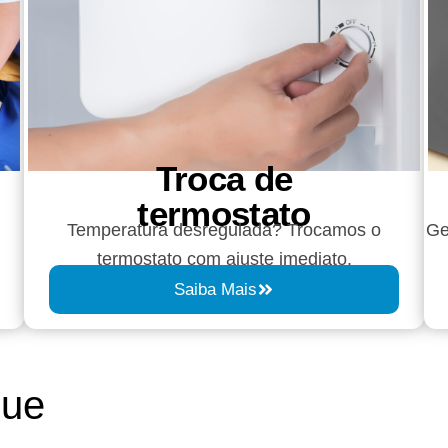
Troca de
termostato
Temperatura desregulada? Trocamos o
Ge
termostato com ajuste imediato.
Saiba Mais
que