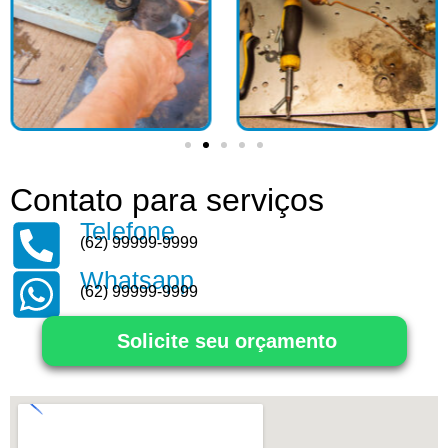
Contato para serviços
Telefone
(62) 99999-9999
Whatsapp
(62) 99999-9999
Solicite seu orçamento