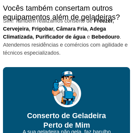
Vocês também consertam outros
equipamentos além de geladeiras?
Sim! Também realizamos conserto de
Freezer
,
Cervejeira
,
Frigobar
,
Câmara Fria
,
Adega
Climatizada
,
Purificador de água
e
Bebedouro
.
Atendemos residências e comércios com agilidade e
técnicos especializados.
Conserto de Geladeira
Perto de Mim
A sua geladeira não gela, faz barulho