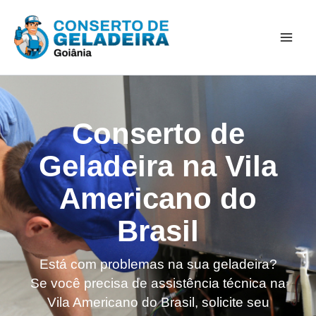
Ir
Mai
para
Men
o
conteúdo
Conserto de
Geladeira na Vila
Americano do
Brasil
Está com problemas na sua geladeira?
Se você precisa de assistência técnica na
Vila Americano do Brasil, solicite seu