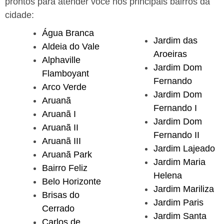
prontos para atender você nos principais bairros da
cidade:
Água Branca
Jardim das
Aldeia do Vale
Aroeiras
Alphaville
Jardim Dom
Flamboyant
Fernando
Arco Verde
Jardim Dom
Aruanã
Fernando I
Aruanã I
Jardim Dom
Aruanã II
Fernando II
Aruanã III
Jardim Lajeado
Aruanã Park
Jardim Maria
Bairro Feliz
Helena
Belo Horizonte
Jardim Mariliza
Brisas do
Jardim Paris
Cerrado
Jardim Santa
Carlos de