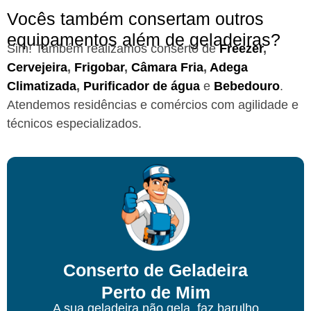
Vocês também consertam outros
equipamentos além de geladeiras?
Sim! Também realizamos conserto de
Freezer
,
Cervejeira
,
Frigobar
,
Câmara Fria
,
Adega
Climatizada
,
Purificador de água
e
Bebedouro
.
Atendemos residências e comércios com agilidade e
técnicos especializados.
Conserto de Geladeira
Perto de Mim
A sua geladeira não gela, faz barulho