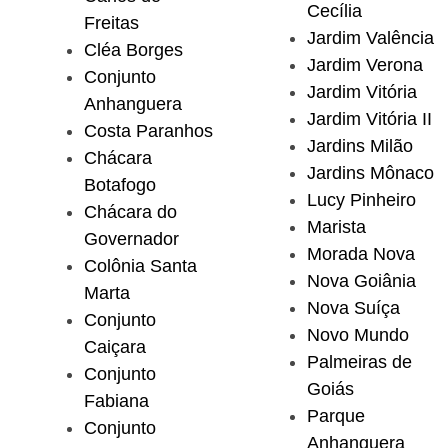
Cecília
Freitas
Jardim Valência
Cléa Borges
Jardim Verona
Conjunto
Jardim Vitória
Anhanguera
Jardim Vitória II
Costa Paranhos
Jardins Milão
Chácara
Jardins Mônaco
Botafogo
Lucy Pinheiro
Chácara do
Marista
Governador
Morada Nova
Colônia Santa
Nova Goiânia
Marta
Nova Suíça
Conjunto
Novo Mundo
Caiçara
Palmeiras de
Conjunto
Goiás
Fabiana
Parque
Conjunto
Anhanguera