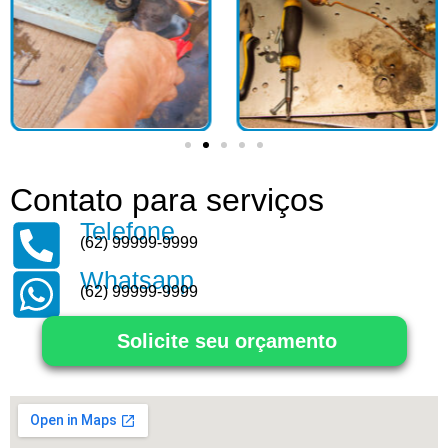
Contato para serviços
Telefone
(62) 99999-9999
Whatsapp
(62) 99999-9999
Solicite seu orçamento