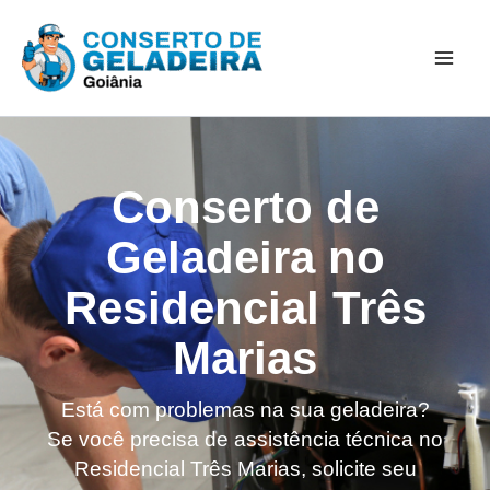
Ir
Mai
para
Men
o
conteúdo
Conserto de
Geladeira no
Residencial Três
Marias
Está com problemas na sua geladeira?
Se você precisa de assistência técnica no
Residencial Três Marias, solicite seu