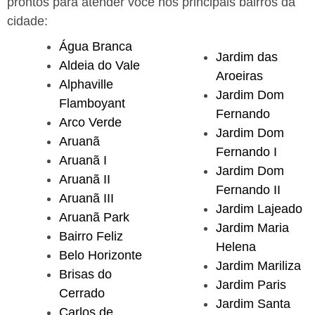
prontos para atender você nos principais bairros da
cidade:
Água Branca
Jardim das
Aldeia do Vale
Aroeiras
Alphaville
Jardim Dom
Flamboyant
Fernando
Arco Verde
Jardim Dom
Aruanã
Fernando I
Aruanã I
Jardim Dom
Aruanã II
Fernando II
Aruanã III
Jardim Lajeado
Aruanã Park
Jardim Maria
Bairro Feliz
Helena
Belo Horizonte
Jardim Mariliza
Brisas do
Jardim Paris
Cerrado
Jardim Santa
Carlos de