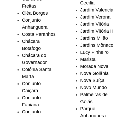
Cecília
Freitas
Jardim Valência
Cléa Borges
Jardim Verona
Conjunto
Jardim Vitória
Anhanguera
Jardim Vitória II
Costa Paranhos
Jardins Milão
Chácara
Jardins Mônaco
Botafogo
Lucy Pinheiro
Chácara do
Marista
Governador
Morada Nova
Colônia Santa
Nova Goiânia
Marta
Nova Suíça
Conjunto
Novo Mundo
Caiçara
Palmeiras de
Conjunto
Goiás
Fabiana
Parque
Conjunto
Anhanguera