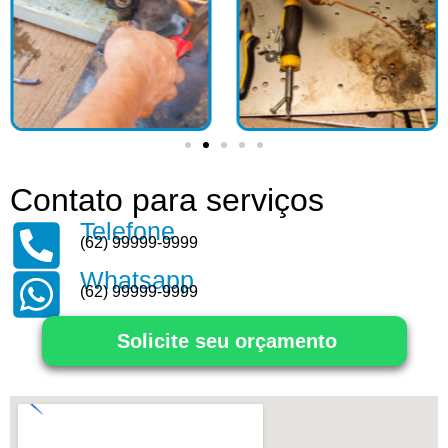
Contato para serviços
Telefone
(62) 99999-9999
Whatsapp
(62) 99999-9999
Solicite seu orçamento