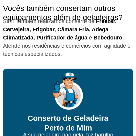
Vocês também consertam outros
equipamentos além de geladeiras?
Sim! Também realizamos conserto de
Freezer
,
Cervejeira
,
Frigobar
,
Câmara Fria
,
Adega
Climatizada
,
Purificador de água
e
Bebedouro
.
Atendemos residências e comércios com agilidade e
técnicos especializados.
Conserto de Geladeira
Perto de Mim
A sua geladeira não gela, faz barulho