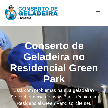
Ir
Mai
para
Men
o
conteúdo
Conserto de
Geladeira no
Residencial Green
Park
Está com problemas na sua geladeira?
Se você precisa de assistência técnica no
Residencial Green Park, solicite seu