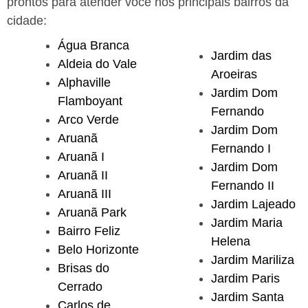
prontos para atender você nos principais bairros da
cidade:
Água Branca
Jardim das
Aldeia do Vale
Aroeiras
Alphaville
Jardim Dom
Flamboyant
Fernando
Arco Verde
Jardim Dom
Aruanã
Fernando I
Aruanã I
Jardim Dom
Aruanã II
Fernando II
Aruanã III
Jardim Lajeado
Aruanã Park
Jardim Maria
Bairro Feliz
Helena
Belo Horizonte
Jardim Mariliza
Brisas do
Jardim Paris
Cerrado
Jardim Santa
Carlos de