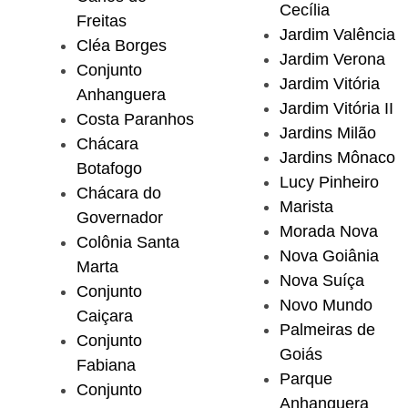
Cecília
Freitas
Jardim Valência
Cléa Borges
Jardim Verona
Conjunto
Jardim Vitória
Anhanguera
Jardim Vitória II
Costa Paranhos
Jardins Milão
Chácara
Jardins Mônaco
Botafogo
Lucy Pinheiro
Chácara do
Marista
Governador
Morada Nova
Colônia Santa
Nova Goiânia
Marta
Nova Suíça
Conjunto
Novo Mundo
Caiçara
Palmeiras de
Conjunto
Goiás
Fabiana
Parque
Conjunto
Anhanguera