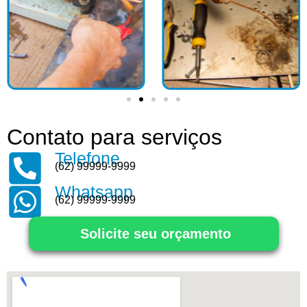
Contato para serviços
Telefone
(62) 99999-9999
Whatsapp
(62) 99999-9999
Solicite seu orçamento