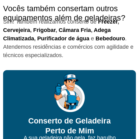
Vocês também consertam outros
equipamentos além de geladeiras?
Sim! Também realizamos conserto de
Freezer
,
Cervejeira
,
Frigobar
,
Câmara Fria
,
Adega
Climatizada
,
Purificador de água
e
Bebedouro
.
Atendemos residências e comércios com agilidade e
técnicos especializados.
Conserto de Geladeira
Perto de Mim
A sua geladeira não gela, faz barulho