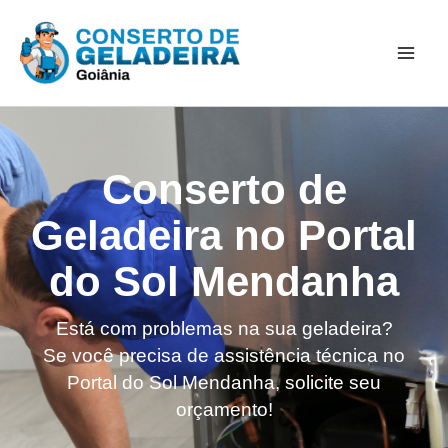
Ir
Mai
para
Men
o
conteúdo
Conserto de
Geladeira no Portal
do Sol Mendanha
Está com problemas na sua geladeira?
Se você precisa de assistência técnica no
Portal do Sol Mendanha, solicite seu
orçamento!