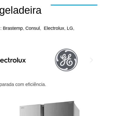
geladeira
o:
Brastemp
,
Consul
,
Electrolux
,
LG
,
arada com eficiência.