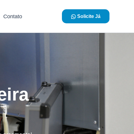
Contato
Solicite Já
eira