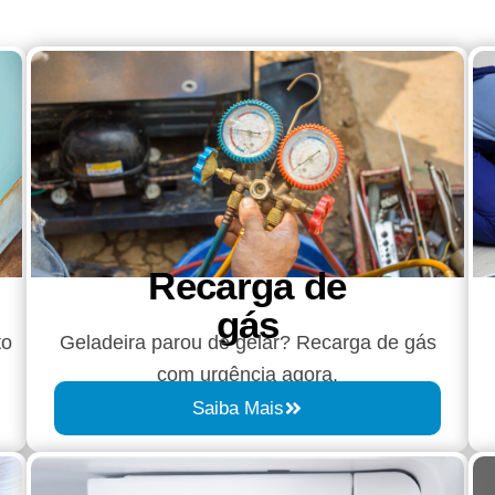
Recarga de
gás
to
Geladeira parou de gelar? Recarga de gás
com urgência agora.
Saiba Mais