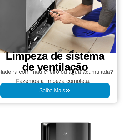
Limpeza de sistema
de ventilação
ladeira com mau cheiro ou água acumulada?
Fazemos a limpeza completa.
Saiba Mais