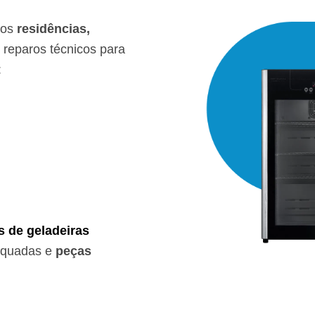
mos
residências,
reparos técnicos para
:
s de geladeiras
equadas e
peças