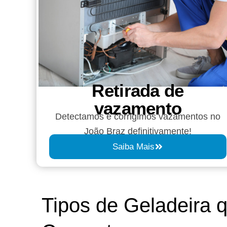
Retirada de
vazamento​​
Detectamos e corrigimos vazamentos no
João Braz definitivamente!
Saiba Mais
Tipos de Geladeira 