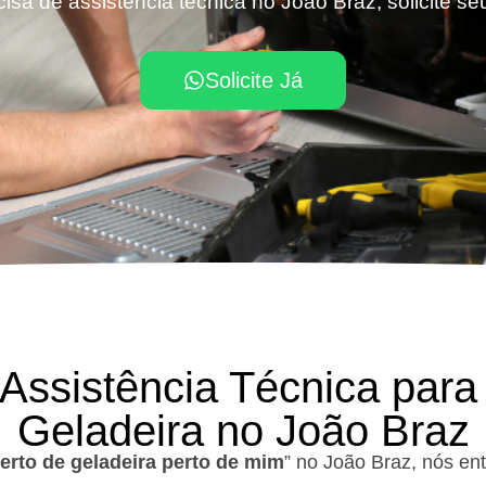
isa de assistência técnica no João Braz, solicite s
Solicite Já
 Assistência Técnica para
Geladeira no João Braz
erto de geladeira perto de mim
” no João Braz, nós en