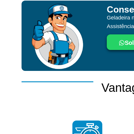
Conse
Geladeira 
Assistênci
Sol
Vanta