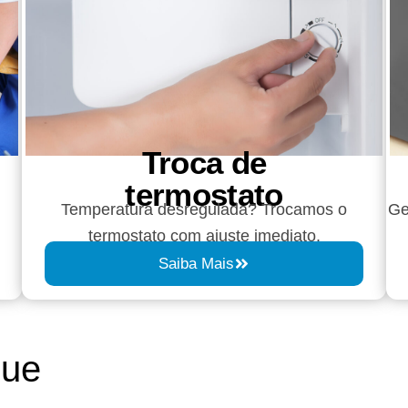
Troca de
termostato
Temperatura desregulada? Trocamos o
Ge
termostato com ajuste imediato.
Saiba Mais
que