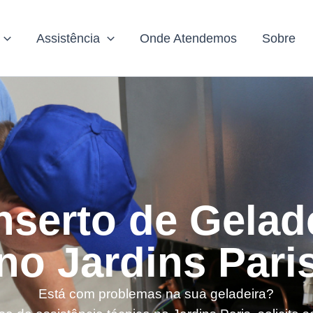
Assistência
Onde Atendemos
Sobre
serto de Gelad
no Jardins Pari
Está com problemas na sua geladeira?