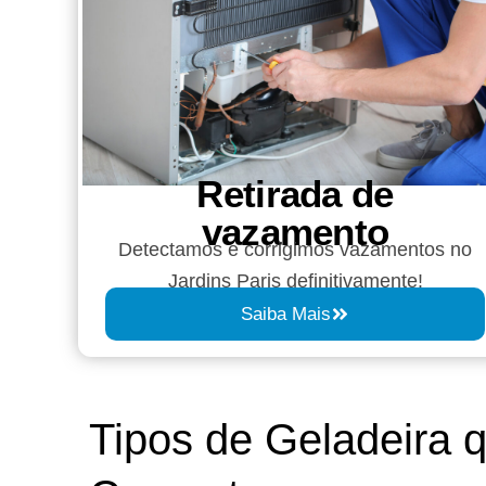
Retirada de
vazamento​​
Detectamos e corrigimos vazamentos no
Jardins Paris definitivamente!
Saiba Mais
Tipos de Geladeira 