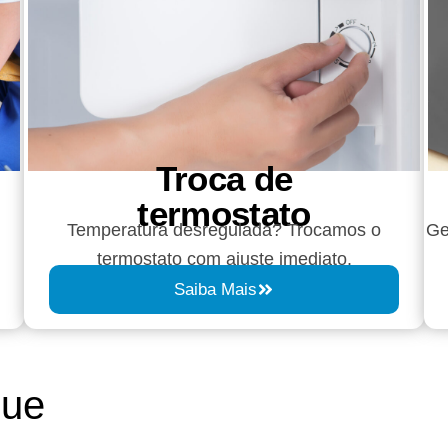
Troca de
termostato
Temperatura desregulada? Trocamos o
Ge
termostato com ajuste imediato.
Saiba Mais
que