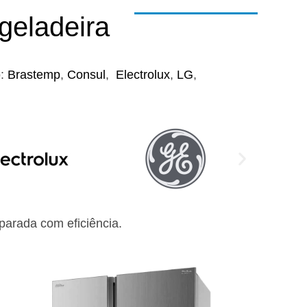
geladeira
o:
Brastemp
,
Consul
,
Electrolux
,
LG
,
arada com eficiência.