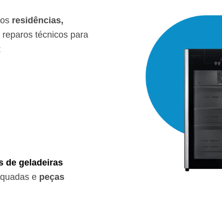
mos
residências,
reparos técnicos para
:
s de geladeiras
equadas e
peças