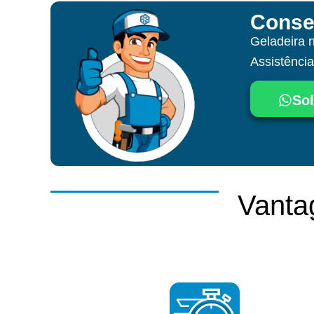
Conse
Geladeira 
Assistênci
Sol
Vanta