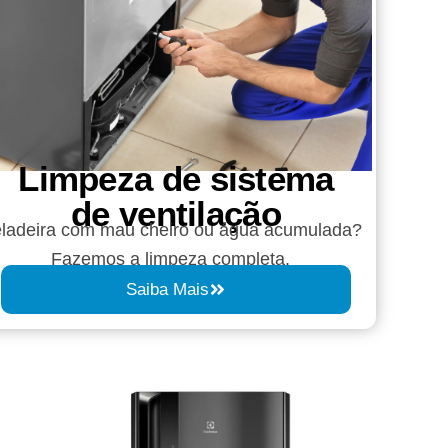
Limpeza de sistema
de ventilação
ladeira com mau cheiro ou água acumulada?
Fazemos a limpeza completa.
Saiba Mais