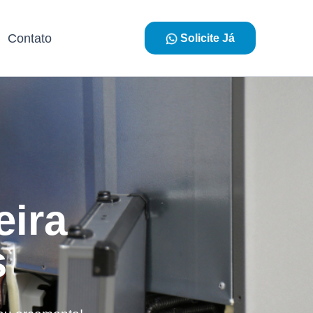
Contato
Solicite Já
eira
s