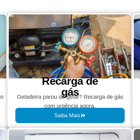
Recarga de
gás
to
Geladeira parou de gelar? Recarga de gás
com urgência agora.
Saiba Mais