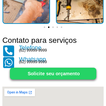
Contato para serviços
Telefone
(62) 99999-9999
Whatsapp
(62) 99999-9999
Solicite seu orçamento