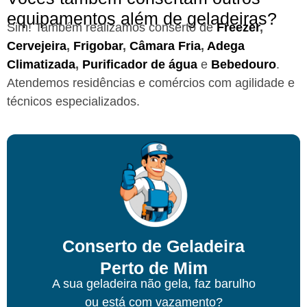
equipamentos além de geladeiras?
Sim! Também realizamos conserto de
Freezer
,
Cervejeira
,
Frigobar
,
Câmara Fria
,
Adega
Climatizada
,
Purificador de água
e
Bebedouro
.
Atendemos residências e comércios com agilidade e
técnicos especializados.
Conserto de Geladeira
Perto de Mim
A sua geladeira não gela, faz barulho
ou está com vazamento?