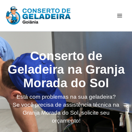
Ir
Mai
para
Men
o
conteúdo
Conserto de
Geladeira na Granja
Morada do Sol
Está com problemas na sua geladeira?
Se você precisa de assistência técnica na
Granja Morada do Sol, solicite seu
orçamento!