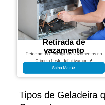
Retirada de
vazamento​​
Detectamos e corrigimos vazamentos no
Crimeia Leste definitivamente!
Saiba Mais
Tipos de Geladeira 