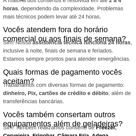
A maioria dos consertos é resolvida em até
2 a 4
horas
, dependendo da complexidade. Problemas
mais técnicos podem levar até 24 horas.
Vocês atendem fora do horário
comercial ou aos finais de semana?
Sim! Nossa
assistência técnica funciona 24 horas
,
inclusive à noite, finais de semana e feriados.
Estamos sempre prontos para atender emergências.
Quais formas de pagamento vocês
aceitam?
Trabalhamos com diversas formas de pagamento:
dinheiro, Pix, cartões de crédito e débito
, além de
transferências bancárias.
Vocês também consertam outros
equipamentos além de geladeiras?
Sim! Também realizamos conserto de
Freezer
,
Cervejeira
,
Frigobar
,
Câmara Fria
,
Adega