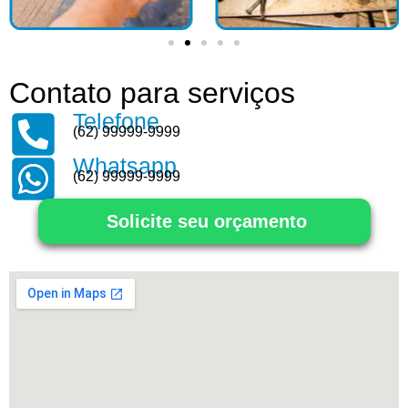
Contato para serviços
Telefone
(62) 99999-9999
Whatsapp
(62) 99999-9999
Solicite seu orçamento