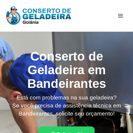
Ir
Mai
para
Men
o
conteúdo
Conserto de
Geladeira em
Bandeirantes
Está com problemas na sua geladeira?
Se você precisa de assistência técnica em
Bandeirantes, solicite seu orçamento!