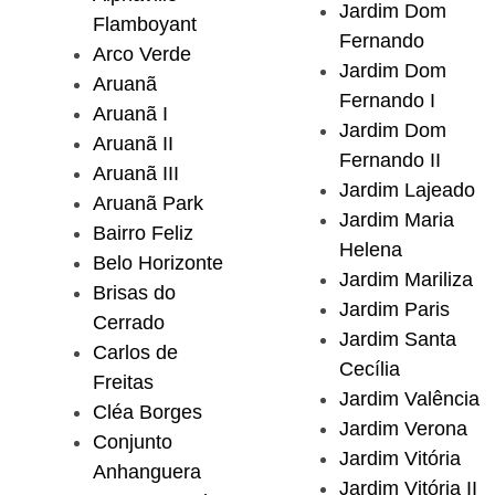
Jardim Dom
Flamboyant
Fernando
Arco Verde
Jardim Dom
Aruanã
Fernando I
Aruanã I
Jardim Dom
Aruanã II
Fernando II
Aruanã III
Jardim Lajeado
Aruanã Park
Jardim Maria
Bairro Feliz
Helena
Belo Horizonte
Jardim Mariliza
Brisas do
Jardim Paris
Cerrado
Jardim Santa
Carlos de
Cecília
Freitas
Jardim Valência
Cléa Borges
Jardim Verona
Conjunto
Jardim Vitória
Anhanguera
Jardim Vitória II