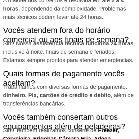
A maioria dos consertos é resolvida em até
2 a 4
horas
, dependendo da complexidade. Problemas
mais técnicos podem levar até 24 horas.
Vocês atendem fora do horário
comercial ou aos finais de semana?
Sim! Nossa
assistência técnica funciona 24 horas
,
inclusive à noite, finais de semana e feriados.
Estamos sempre prontos para atender emergências.
Quais formas de pagamento vocês
aceitam?
Trabalhamos com diversas formas de pagamento:
dinheiro, Pix, cartões de crédito e débito
, além de
transferências bancárias.
Vocês também consertam outros
equipamentos além de geladeiras?
Sim! Também realizamos conserto de
Freezer
,
Cervejeira
,
Frigobar
,
Câmara Fria
,
Adega