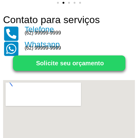
Contato para serviços
Telefone
(62) 99999-9999
Whatsapp
(62) 99999-9999
Solicite seu orçamento