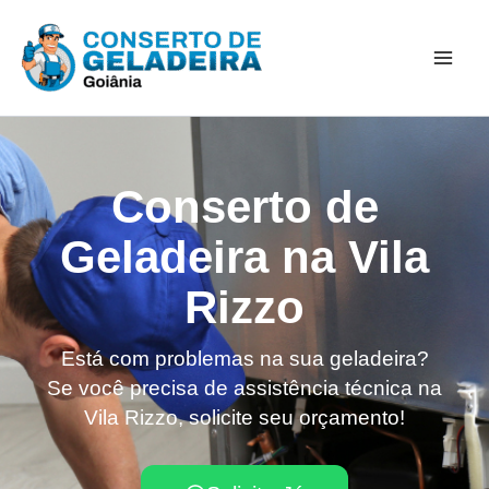
Ir
Mai
para
Men
o
conteúdo
Conserto de
Geladeira na Vila
Rizzo
Está com problemas na sua geladeira?
Se você precisa de assistência técnica na
Vila Rizzo, solicite seu orçamento!